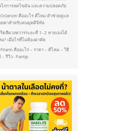
ลไกการลดไขมัน และความปลอดภัย
Oclarizin คืออะไร ดีไหม ตัวช่วยดูแล
ายตาสำหรับคนยุคดิจิทัล
ริดสีดวงทวารระยะที่ 1–2 หายเองได้
ม? เมื่อไรที่ไม่ต้องผ่าตัด
Fitarin คืออะไร – ราคา – ดีไหม – วิธี
้ – รีวิว- Pantip