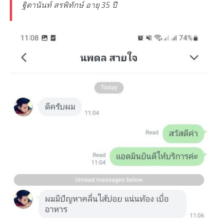
ฐิตานันท์ สรพิทักษ์ อายุ 35 ปี