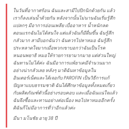
ในวันที่อากาศร้อน ฉันและสามีไปปิกนิกด้วยกัน แล้ว
เราก็ลงเล่นน้ำด้วยกัน หลังจากนั้นไม่นานฉันเริ่มรู้สึก
แปลกๆ มีอาการอ่อนเพลีย เบื่ออาหาร น้ำหนักลด
ตอนแรกฉันไม่ได้สนใจ แต่แล้วฉันก็มีผื่นขึ้น ฉันรู้สึก
กลัวมาก สามีบอกฉันว่า ฉันควรไปหาหมอ ฉันรู้สึก
ประหลาดใจมากเมื่อพวกเขาบอกว่าฉันเป็นโรค
หนอนพยาธิ หมอให้รายการยามากมาย แต่ส่วนใหญ่
ฉันทานไม่ได้ค่ะ ฉันมีอาการแพ้ยาเคมีจำนวนมาก
อย่างน่ากลัวเลย หลังๆ มาดิฉันหาข้อมูลใน
อินเตอร์เน็ตและได้เจอกับ PAROFIN เป็นวิธีการแก้
ปัญหาแบบธรรมชาติ ฉันได้ศึกษาข้อมูลทั้งหมดเกี่ยว
กับผลิตภัณฑ์ตัวนี้อย่างรอบคอบ และเมื่อฉันแน่ใจแล้ว
ฉันจึงซื้อและทานอย่างต่อเนื่อง พอไปหาหมออีกครั้ง
ดิฉันก็ไม่มีอาการที่ว่าอีกแล้วค่ะ
มีนา มโนชัย อายุ 38 ปี