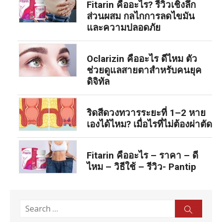
Fitarin คืออะไร? รีวิวเชิงลึก
ส่วนผสม กลไกการลดไขมัน
และความปลอดภัย
Oclarizin คืออะไร ดีไหม ตัว
ช่วยดูแลสายตาสำหรับคนยุค
ดิจิทัล
ริดสีดวงทวารระยะที่ 1–2 หาย
เองได้ไหม? เมื่อไรที่ไม่ต้องผ่าตัด
Fitarin คืออะไร – ราคา – ดี
ไหม – วิธีใช้ – รีวิว- Pantip
Search
Sear
for: