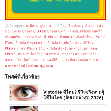
ผลิตภัณฑ์นี้ไม่ใช่ยาและไม่ได้ใช้ทดแทนยา
Category:
ยาพิเศษ
,
สุขภาพ
Tag:
Blueberry บำรุงสายตา
,
Goji Berry บำรุงตา
,
Lutein บำรุงสายตา
,
Philola
,
Philola กินแล้ว
เห็นผลกี่วัน
,
Philola ของแท้
,
Philola ช่วยลดตาแห้งจริงไหม
,
Philola
ดีไหม
,
Philola บำรุงสายตา
,
Philola ป้องกันต้อกระจกได้ไหม
,
Philola ราคา
,
Philola รีวิว
,
Philola สำหรับคนทำงานหน้าคอม
,
Philola เหมาะกับใครบ้าง
,
Vitamin A บำรุงสายตา
,
Zinc บำรุง
สายตา
,
วิตามินบำรุงสายตาแสงสีฟ้า
,
สารสกัดเมล็ดองุ่น บำรุงตา
,
อาหารเสริมบำรุงสายตาผู้สูงอายุ
โพสต์ที่เกี่ยวข้อง
Vistorite ดีไหม? รีวิวจริงจากผู้
ใช้ในไทย (อัปเดตล่าสุด 2026)