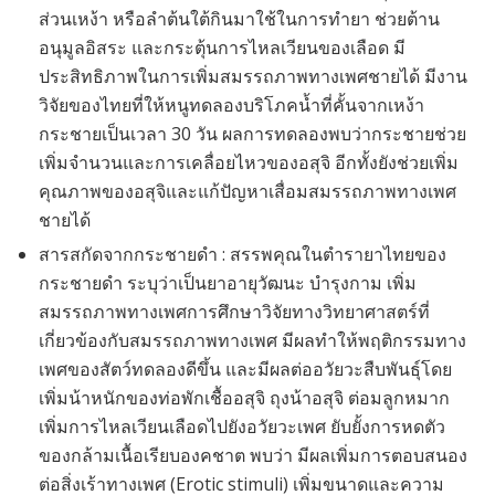
ส่วนเหง้า หรือลำต้นใต้กินมาใช้ในการทำยา ช่วยต้าน
อนุมูลอิสระ และกระตุ้นการไหลเวียนของเลือด มี
ประสิทธิภาพในการเพิ่มสมรรถภาพทางเพศชายได้ มีงาน
วิจัยของไทยที่ให้หนูทดลองบริโภคน้ำที่คั้นจากเหง้า
กระชายเป็นเวลา 30 วัน ผลการทดลองพบว่ากระชายช่วย
เพิ่มจำนวนและการเคลื่อยไหวของอสุจิ อีกทั้งยังช่วยเพิ่ม
คุณภาพของอสุจิและแก้ปัญหาเสื่อมสมรรถภาพทางเพศ
ชายได้
สารสกัดจากกระชายดำ : สรรพคุณในตำรายาไทยของ
กระชายดำ ระบุว่าเป็นยาอายุวัฒนะ บำรุงกาม เพิ่ม
สมรรถภาพทางเพศการศึกษาวิจัยทางวิทยาศาสตร์ที่
เกี่ยวข้องกับสมรรถภาพทางเพศ มีผลทำให้พฤติกรรมทาง
เพศของสัตว์ทดลองดีขึ้น และมีผลต่ออวัยวะสืบพันธุ์โดย
เพิ่มน้าหนักของท่อพักเชื้ออสุจิ ถุงน้าอสุจิ ต่อมลูกหมาก
เพิ่มการไหลเวียนเลือดไปยังอวัยวะเพศ ยับยั้งการหดตัว
ของกล้ามเนื้อเรียบองคชาต พบว่า มีผลเพิ่มการตอบสนอง
ต่อสิ่งเร้าทางเพศ (Erotic stimuli) เพิ่มขนาดและความ