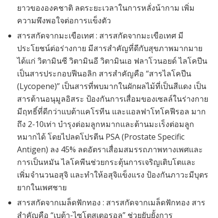
ยาวขององคชาติ ลดระยะเวลาในการหลั่งน้ากาม เพิ่ม
ความพึงพอใจต่อการแข็งตัว
สารสกัดจากมะเขือเทศ : สารสกัดจากมะเขือเทศ มี
ประโยชน์ต่อร่างกาย มีสารสำคัญที่ดีกับสุขภาพมากมาย
ได้แก่ วิตามินซี วิตามินอี วิตามินเอ ฟลาโวนอยด์ ไลโคปีน
เป็นสารประกอบฟีนอลิก สารสำคัญคือ “สารไลโคปีน
(Lycopene)” เป็นสารที่พบมากในผักผลไม้ที่เป็นสีแดง เป็น
สารต้านอนุมูลอิสระ ป้องกันการเสื่อมของเซลล์ในร่างกาย
มีฤทธิ์ที่ดีกว่าแบต้าแคโรทีน และแอลฟาโทโคฟีรอล มาก
ถึง 2-10เท่า บำรุงต่อมลูกหมากและต้านมะเร็งต่อมลูก
หมากได้ โดยไปลดโปรตีน PSA (Prostate Specific
Antigen) ลง 45% ลดอัตราเสื่อมสมรรถภาพทางเพศและ
การเป็นหมัน ไลโคพีนช่วยกระตุ้นการเจริญเติบโตและ
เพิ่มจำนวนอสุจิ และทำให้อสุจิแข็งแรง ป้องกันภาวะมีบุตร
ยากในเพศชาย
สารสกัดจากเมล็ดฟักทอง : สารสกัดจากเมล็ดฟักทอง สาร
สำคัญคือ “เบต้า-ไซโตสเตอรอล” ช่วยยับยั้งการ