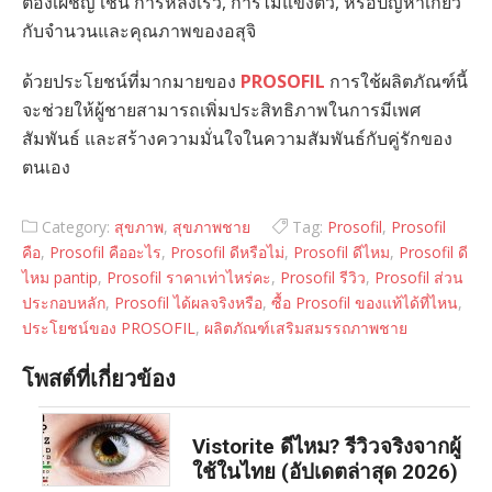
ต้องเผชิญ เช่น การหลั่งเร็ว, การไม่แข็งตัว, หรือปัญหาเกี่ยว
กับจำนวนและคุณภาพของอสุจิ
ด้วยประโยชน์ที่มากมายของ
PROSOFIL
การใช้ผลิตภัณฑ์นี้
จะช่วยให้ผู้ชายสามารถเพิ่มประสิทธิภาพในการมีเพศ
สัมพันธ์ และสร้างความมั่นใจในความสัมพันธ์กับคู่รักของ
ตนเอง
Category:
สุขภาพ
,
สุขภาพชาย
Tag:
Prosofil
,
Prosofil
คือ
,
Prosofil คืออะไร
,
Prosofil ดีหรือไม่
,
Prosofil ดีไหม
,
Prosofil ดี
ไหม pantip
,
Prosofil ราคาเท่าไหร่คะ
,
Prosofil รีวิว
,
Prosofil ส่วน
ประกอบหลัก
,
Prosofil ได้ผลจริงหรือ
,
ซื้อ Prosofil ของแท้ได้ที่ไหน
,
ประโยชน์ของ PROSOFIL
,
ผลิตภัณฑ์เสริมสมรรถภาพชาย
โพสต์ที่เกี่ยวข้อง
Vistorite ดีไหม? รีวิวจริงจากผู้
ใช้ในไทย (อัปเดตล่าสุด 2026)