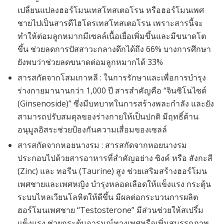
เปลี่ยนแปลงฮอร์โมนเทสโทสเตอโรน หรือฮอร์โมนเพศ
ชายไปเป็นสารดีไฮโดรเทสโทสเตอโรน เพราะสารนี้จะ
ทำให้ต่อมลูกหมากมีเซลล์เนื้อเยื่อเพิ่มขึ้นและมีขนาดโต
ขึ้น ช่วยลดการปัสสาวะกลางดึกได้ถึง 66% บางการศึกษา
ยังพบว่าช่วยลดขนาดต่อมลูกหมากได้ 33%
สารสกัดจากโสมเกาหลี : ในการรักษาและเพื่อการบำรุง
ร่างกายมานานกว่า 1,000 ปี สารสำคัญคือ “จินซิโนไซด์
(Ginsenoside)” ซึ่งมีบทบาทในการสร้างพละกำลัง และยัง
สามารถปรับสมดุลของร่างกายให้เป็นปกติ มีฤทธิ์ต้าน
อนุมูลอิสระช่วยป้องกันความเสื่อมของเซลล์
สารสกัดจากหอยนางรม : สารสกัดจากหอยนางรม
ประกอบไปด้วยสารอาหารที่สำคัญอย่าง ซิงค์ หรือ สังกะสี
(Zinc) และ ทอรีน (Taurine) สูง ช่วยเสริมสร้างฮอร์โมน
เพศชายและเพศหญิง บำรุงหลอดเลือดให้แข็งแรง กระตุ้น
ระบบไหลเวียนโลหิตให้ดีขึ้น มีผลต่อกระบวนการผลิต
ฮอร์โมนเพศชาย “Testosterone” มีส่วนช่วยให้สเปริ์ม
แข็งแรง ช่วยกระตุ้นอารมณ์ทางเพศหรือเพิ่มสมรรถภาพ