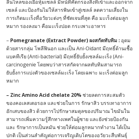
ลื่นไหลของเยื่อหุ้มเซลล์ มีหน้ที่คัดกรองสิ่งที่เข้าและออกจาก
เซลล์ และป้องกันไม่ให้สารพิษเข้าสู่เซลล์ ลดความเสี่ยงใน
การเกิดมะเร็งทื่อวัยวะด่งๆ ที่ชัดเจนที่สุด คือ มะเร็งต่อมลูก
หมาก รองลงมา คือมะเร็งปอด กระเพาะอาหาร
–
Pomegranate (Extract Powder) ผงสกัดทับทิม :
อุดม
ด้วยสารกลุ่ม โพลีฟินอก และเป็น Ani-Oidant มีฤทธิ์ด้านเชื้อ
แบคทีเรีย (Anti-bacterial) มีฤทธิ์ยับยั้งเซลล์มะเร็ง (Ani-
carcinogenie โดยพบว่าสารสกัดจากผลทับทิมสามารถ
ยับยั้งการแบ่งตัวของเซลล์มะเร็ง โดยเฉพาะ มะเร็งต่อมลูก
หมาก
– Zinc Amino Acid chelate 20%
ช่วยลดการสะสมตัว
ของคอเลสเตอรอล และช่วยในการ รักษาสิว บรรเทาอาการ
อักเสบของสิว ด้วยการไปรักษาสมดุลของปริมาณ ไขมันใน
สามารถเพิ่มความรู้สึกทางเพศในผู้ชาย และยังช่วยป้องกัน
และ รักษาการเป็นหมัน ช่วยให้ต่อมลูกหมากทำงาน ได้เป็น
ปกติ เป็นส่วนสำคัญต่อการเจริญเดิบโตของอวัยวะสืบพันธุ์