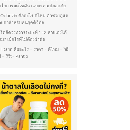
ลไกการลดไขมัน และความปลอดภัย
Oclarizin คืออะไร ดีไหม ตัวช่วยดูแล
ายตาสำหรับคนยุคดิจิทัล
ริดสีดวงทวารระยะที่ 1–2 หายเองได้
ม? เมื่อไรที่ไม่ต้องผ่าตัด
Fitarin คืออะไร – ราคา – ดีไหม – วิธี
้ – รีวิว- Pantip