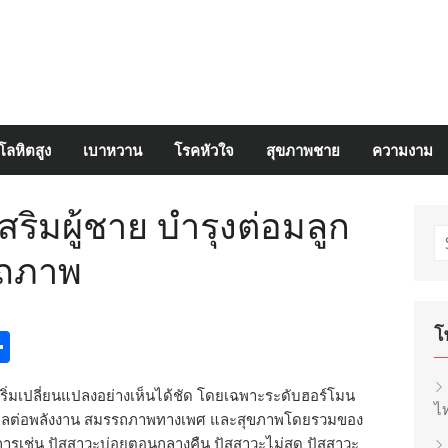
โลหิตสูง
เบาหวาน
โรคหัวใจ
สุขภาพชาย
ความงาม
สริมผู้ชาย บำรุงต่อมลูก
S
รถภาพ
fo
โ
egram
inkedIn
Share
งกายเริ่มเปลี่ยนแปลงอย่างเห็นได้ชัด โดยเฉพาะระดับฮอร์โมน
ไท
งผลต่อพลังงาน สมรรถภาพทางเพศ และสุขภาพโดยรวมของ
รเช่น ปัสสาวะบ่อยตอนกลางคืน ปัสสาวะไม่สุด ปัสสาวะ