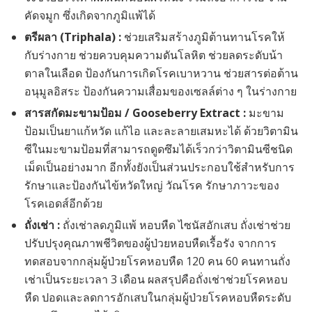
คัดจมูก ซึ่งเกิดจากภูมิแพ้ได้
ตรีผลา (Triphala) :
ช่วยเสริมสร้างภูมิต้านทานโรคให้
กับร่างกาย ช่วยควบคุมความดันโลหิต ช่วยลดระดับน้า
ตาลในเลือด ป้องกันการเกิดโรคเบาหวาน ช่วยสารต่อต้าน
อนุมูลอิสระ ป้องกันความเสื่อมของเซลล์ต่าง ๆ ในร่างกาย
สารสกัดมะขามป้อม / Gooseberry Extract :
มะขาม
ป้อมเป็นยาแก้หวัด แก้ไอ และละลายเสมหะได้ ด้วยวิตามิน
ซีในมะขามป้อมที่สามารถดูดซึมได้เร็วกว่าวิตามินซีชนิด
เม็ดเป็นอย่างมาก อีกทั้งยังเป็นส่วนประกอบใช้สำหรับการ
รักษาและป้องกันไข้หวัดใหญ่ วัณโรค รักษาภาวะของ
โรคเอดส์อีกด้วย
ถั่งเช่า :
ถั่งเช่าลดภูมิแพ้ หอบหืด ไซนัสอักเสบ ถั่งเช่าช่วย
ปรับปรุงคุณภาพชีวิตของผู้ป่วยหอบหืดเรื้อรัง จากการ
ทดสอบจากกลุ่มผู้ป่วยโรคหอบหืด 120 คน 60 คนทานถั่ง
เช่าเป็นระยะเวลา 3 เดือน ผลสรุปคือถั่งเช่าช่วยโรคหอบ
หืด ปอดและลดการอักเสบในกลุ่มผู้ป่วยโรคหอบหืดระดับ