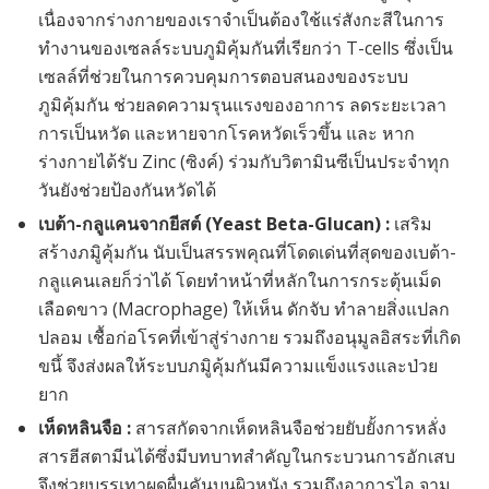
เนื่องจากร่างกายของเราจำเป็นต้องใช้แร่สังกะสีในการ
ทำงานของเซลล์ระบบภูมิคุ้มกันที่เรียกว่า T-cells ซึ่งเป็น
เซลล์ที่ช่วยในการควบคุมการตอบสนองของระบบ
ภูมิคุ้มกัน ช่วยลดความรุนแรงของอาการ ลดระยะเวลา
การเป็นหวัด และหายจากโรคหวัดเร็วขึ้น และ หาก
ร่างกายได้รับ Zinc (ซิงค์) ร่วมกับวิตามินซีเป็นประจำทุก
วันยังช่วยป้องกันหวัดได้
เบต้า-กลูแคนจากยีสต์ (Yeast Beta-Glucan) :
เสริม
สร้างภมูิคุ้มกัน นับเป็นสรรพคุณที่โดดเด่นที่สุดของเบต้า-
กลูแคนเลยก็ว่าได้ โดยทำหน้าที่หลักในการกระตุ้นเม็ด
เลือดขาว (Macrophage) ให้เห็น ดักจับ ทำลายสิ่งแปลก
ปลอม เชื้อก่อโรคที่เข้าสู่ร่างกาย รวมถึงอนุมูลอิสระที่เกิด
ขนึ้ จึงส่งผลให้ระบบภมูิคุ้มกันมีความแข็งแรงและป่วย
ยาก
เห็ดหลินจือ :
สารสกัดจากเห็ดหลินจือช่วยยับยั้งการหลั่ง
สารฮีสตามีนได้ซึ่งมีบทบาทสำคัญในกระบวนการอักเสบ
จึงช่วยบรรเทาผดผื่นคันบนผิวหนัง รวมถึงอาการไอ จาม