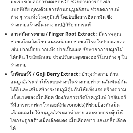
มะเร็ง ช่วยลดการติดเชื้อหวัด ช่วยต้านการติดเชื้อ
แบคทีเรีย อุดมด้วยสารต้านอนุมูลอิสระ ช่วยลดการแพ้
ต่าง ๆ รวมทั้งโรคภูมิแพ้ โดยยับยั้งสารฮีสตามิน ซึ่ง
ร่างกายสร้างขึ้น มาจากปฏิกิริยาการแพ้
สารสกัดกระชาย / Finger Root Extract :
มีสรรพคุณ
ช่วยแก้ลมวิงเวียน แน่นหน้าอก ช่วยแก้โรคในปากและคอ
เช่น ปากเปื่อยปากแห้ง ปากเป็นแผล รักษาอาการจมูกไม่
ได้กลิ่น ไซนัสอักเสบ ช่วยปรับสมดุลของฮอร์โมนต่าง ๆ ใน
ร่างกาย
โกจิเบอร์รี่ / Goji Berry Extract :
บำรุงร่างกาย ต้าน
อนุมูลอิสระ ทำให้ระบบต่างๆในร่างกายทำงานสัมพันธ์กัน
ได้ดี และเสริมสร้างระบบภูมิคุ้มกันให้แข็งแรง สร้างความ
แข็งแรงของเม็ดเลือด ป้องกันการเกิดโรคภูมิแพ้ โกจิเบอร์
รี่มีสารพวกฟลาโวนอยด์(flavonoids)ที่ช่วยป้องกันเม็ด
เลือดแดงไม่ให้อนุมูลอิสระมาทำลาย และช่วยกระตุ้นให้
ไขกระดูกสร้างเม็ดเลือดแดง เม็ดเลือดขาว และเกล็ดเลือด
ได้