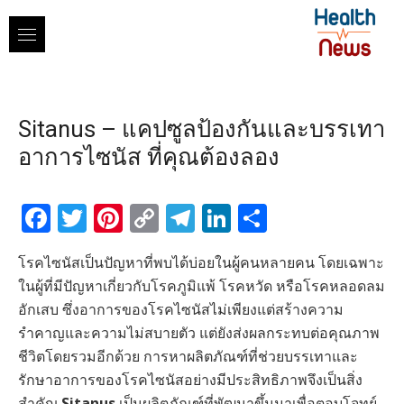
Skip
to
content
Sitanus – แคปซูลป้องกันและบรรเทา
อาการไซนัส ที่คุณต้องลอง
Facebook
Twitter
Pinterest
Copy
Telegram
LinkedIn
Share
Link
โรคไซนัสเป็นปัญหาที่พบได้บ่อยในผู้คนหลายคน โดยเฉพาะ
ในผู้ที่มีปัญหาเกี่ยวกับโรคภูมิแพ้ โรคหวัด หรือโรคหลอดลม
อักเสบ ซึ่งอาการของโรคไซนัสไม่เพียงแต่สร้างความ
รำคาญและความไม่สบายตัว แต่ยังส่งผลกระทบต่อคุณภาพ
ชีวิตโดยรวมอีกด้วย การหาผลิตภัณฑ์ที่ช่วยบรรเทาและ
รักษาอาการของโรคไซนัสอย่างมีประสิทธิภาพจึงเป็นสิ่ง
สำคัญ
Sitanus
เป็นผลิตภัณฑ์ที่พัฒนาขึ้นมาเพื่อตอบโจทย์