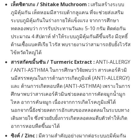
เห็ดชิตาเกะ / Shitake Muchroom :
เสริมสร้างระบบ
ภูมิคุ้มกัน เห็ดหอมมีสารเบต้ากลูแคน ที่จะช่วยส่งเสริม
ระบบภูมิคุ้มกันในร่างกายให้แข็งแรง จากการศึกษา
ทดลองพบว่า การรับประทานวันละ 5-10 กรัม ติดต่อกัน
ประมาณ 4 สัปดาห์ ทำให้ระบบภูมิคุ้มกันดีขึ้นจริง มีฤทธิ์
ต้านเชื้อแบคทีเรีย ไวรัส พบรายงานว่าสามารถยับยั้งไวรัส
ไข้หวัดใหญ่ได้
สารสกัดขมิ้นชัน / Turmeric Extract :
ANTI-ALLERGY
/ ANTI-ASTHMA ในการศึกษาวิจัยพบว่า สารเคอร์คิวมิ
นมีสรรพคุณในการต้านการเกิดภูมิแพ้ (ANTI-ALLERGY)
และ ต้านการเกิดหอบหืด (ANTI-ASTHMA) เพราะในการ
ศึกษาพบว่าสารเคอร์คิวมินช่วยลดอาการคัดจมูกน้ำมูก
ไหล อาการคันจมูก เนื่องจากการเกิดโรคภูมิแพ้ได้
นอกจากนี้ยังช่วยลดการอักเสบของหลอดลมในระบบทาง
เดินหายใจ ซึ่งช่วยยับยั้งการเกิดหลอดลมตีบตัวทำให้เกิด
อาการหอบหืดขึ้นมาได้
ซิงค์ / Zinc :
มีความสำคัญอย่างมากต่อระบบภูมิคุ้มกัน