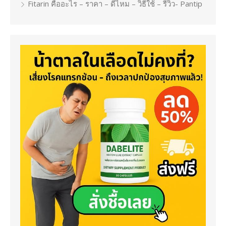
Fitarin คืออะไร – ราคา – ดีไหม – วิธีใช้ – รีวิว- Pantip