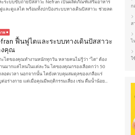
ะระบบขับถ่ายปัสสาวะ Nefran เป็นผลิตภัณฑ์เสริมอาหาร
ก
้นฟูและดูแลไต พร้อมทั้งปกป้องระบบทางเดินปัสสาวะ ช่วยลด
ส
ภาพ
fran ฟื้นฟูไตและระบบทางเดินปัสสาวะ
ไห
งคุณ
ใช
าะไตของคุณทำงานหนักทุกวัน หลายคนไม่รู้ว่า “ไต” ต้อง
านมากแค่ไหนในแต่ละวัน ไตของคุณกรองเลือดกว่า 50
อดเวลา นอกจากนั้น ไตยังควบคุมสมดุลของเกลือแร่
่างกาย แต่เมื่อคุณมีพฤติกรรมเสี่ยง เช่น ดื่มน้ำน้อย...