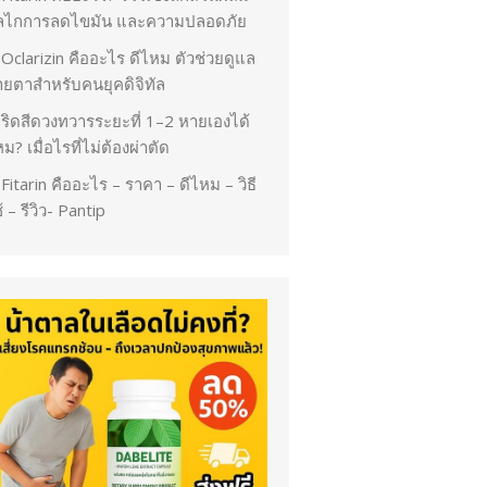
ลไกการลดไขมัน และความปลอดภัย
Oclarizin คืออะไร ดีไหม ตัวช่วยดูแล
ายตาสำหรับคนยุคดิจิทัล
ริดสีดวงทวารระยะที่ 1–2 หายเองได้
ม? เมื่อไรที่ไม่ต้องผ่าตัด
Fitarin คืออะไร – ราคา – ดีไหม – วิธี
้ – รีวิว- Pantip