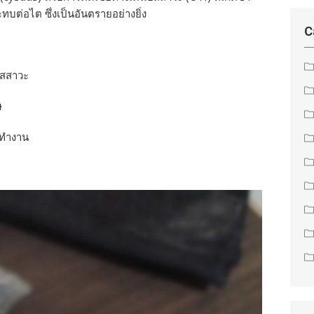
ต่อไต ซึ่งเป็นอันตรายอย่างยิ่ง
C
ัสสาวะ
ษ
รทำงาน