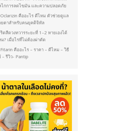
ลไกการลดไขมัน และความปลอดภัย
Oclarizin คืออะไร ดีไหม ตัวช่วยดูแล
ายตาสำหรับคนยุคดิจิทัล
ริดสีดวงทวารระยะที่ 1–2 หายเองได้
ม? เมื่อไรที่ไม่ต้องผ่าตัด
Fitarin คืออะไร – ราคา – ดีไหม – วิธี
้ – รีวิว- Pantip