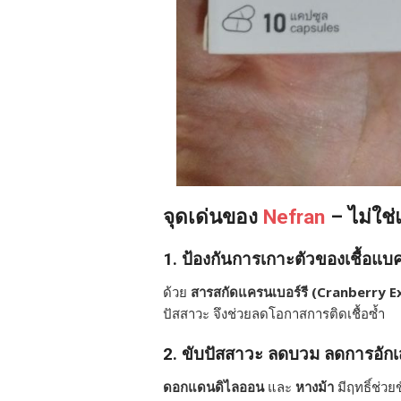
จุดเด่นของ
Nefran
– ไม่ใช่
1. ป้องกันการเกาะตัวของเชื้อแบคท
ด้วย
สารสกัดแครนเบอร์รี (Cranberry E
ปัสสาวะ จึงช่วยลดโอกาสการติดเชื้อซ้ำ
2. ขับปัสสาวะ ลดบวม ลดการอัก
ดอกแดนดิไลออน
และ
หางม้า
มีฤทธิ์ช่ว