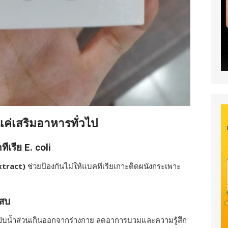
แค่เสริมอาหารทั่วไป
ีเรีย E. coli
xtract)
ช่วยป้องกันไม่ให้แบคทีเรียเกาะติดผนังกระเพาะ
เสบ
ยขับน้ำส่วนเกินออกจากร่างกาย ลดอาการบวมและความรู้สึก