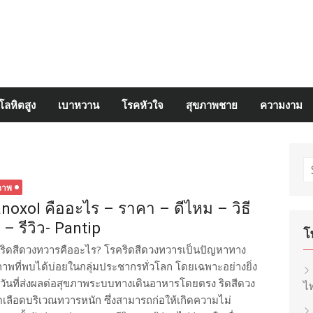
โลหิตสูง
เบาหวาน
โรคหัวใจ
สุขภาพชาย
ความงาม
S
fo
ภาพ
noxol คืออะไร – ราคา – ดีไหม – วิธี
้ – รีวิว- Pantip
โ
ริดสีดวงทวารคืออะไร? โรคริดสีดวงทวารเป็นปัญหาทาง
ภาพที่พบได้บ่อยในกลุ่มประชากรทั่วโลก โดยเฉพาะอย่างยิ่ง
รประจำวันที่ส่งผลต่อสุขภาพระบบทางเดินอาหารโดยตรง ริดสีดวง
ไท
ือดบริเวณทวารหนัก ซึ่งสามารถก่อให้เกิดความไม่