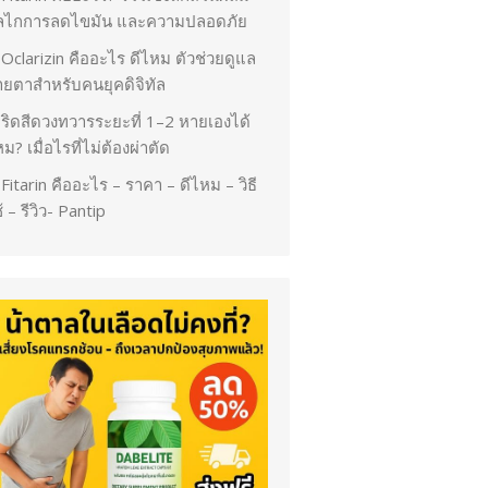
ลไกการลดไขมัน และความปลอดภัย
Oclarizin คืออะไร ดีไหม ตัวช่วยดูแล
ายตาสำหรับคนยุคดิจิทัล
ริดสีดวงทวารระยะที่ 1–2 หายเองได้
ม? เมื่อไรที่ไม่ต้องผ่าตัด
Fitarin คืออะไร – ราคา – ดีไหม – วิธี
้ – รีวิว- Pantip