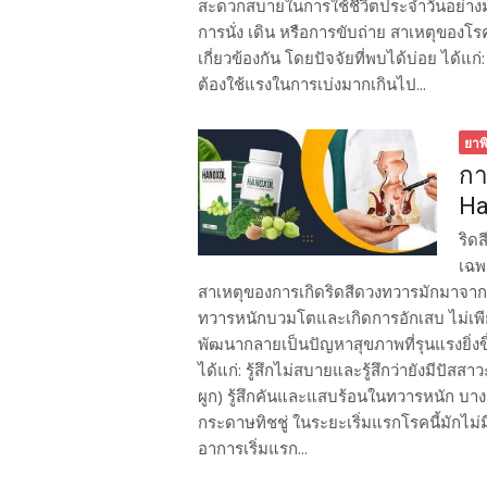
สะดวกสบายในการใช้ชีวิตประจำวันอย่างมาก 
การนั่ง เดิน หรือการขับถ่าย สาเหตุของโร
เกี่ยวข้องกัน โดยปัจจัยที่พบได้บ่อย ได้แก่:
ต้องใช้แรงในการเบ่งมากเกินไป...
ยาพ
กา
Ha
ริด
เฉพ
สาเหตุของการเกิดริดสีดวงทวารมักมาจาก
ทวารหนักบวมโตและเกิดการอักเสบ ไม่เพีย
พัฒนากลายเป็นปัญหาสุขภาพที่รุนแรงยิ่งข
ได้แก่: รู้สึกไม่สบายและรู้สึกว่ายังมีปั
ผูก) รู้สึกคันและแสบร้อนในทวารหนัก บาง
กระดาษทิชชู่ ในระยะเริ่มแรกโรคนี้มัก
อาการเริ่มแรก...