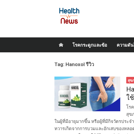
Skip
โรคกระดูกและข้อ
ความดัน
to
content
Tag:
Hanoxol รีวิว
สุข
Ha
ใช
โรค
สุข
ในผู้ที่มีอายุมากขึ้น หรือผู้ที่มีกิจวัต
ทวารเกิดจากการบวมและอักเสบของหลอดเล