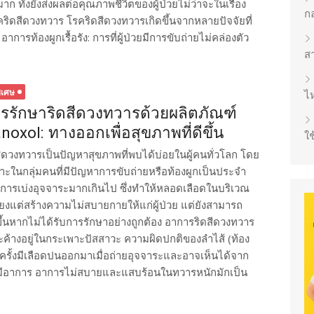
ทั้งยังส่งผลต่อคุณภาพชีวิตของผู้ป่วยไม่ว่าจะในเรื่อง
ก
คริดสีดวงทวาร โรคริดสีดวงทวารเกิดขึ้นจากหลายปัจจัยที่
 อาการท้องผูกเรื้อรัง: การที่ผู้ป่วยมีการขับถ่ายไม่คล่องตัว
ส
ิเศษ
ไห
รรักษาริดสีดวงทวารด้วยผลิตภัณฑ์
noxol: ทางออกเพื่อสุขภาพที่ดีขึ้น
ใช
สีดวงทวารเป็นปัญหาสุขภาพที่พบได้บ่อยในผู้คนทั่วโลก โดย
าะในกลุ่มคนที่มีปัญหาการขับถ่ายหรือท้องผูกเป็นประจำ
การเบ่งอุจจาระมากเกินไป ซึ่งทำให้หลอดเลือดในบริเวณ
งแต่สร้างความไม่สบายกายให้แก่ผู้ป่วย แต่ยังสามารถ
ึ้นหากไม่ได้รับการรักษาอย่างถูกต้อง อาการริดสีดวงทวาร
สสาวะค้างอยู่ในกระเพาะปัสสาวะ ความผิดปกติของลำไส้ (ท้อง
ครั้งมีเลือดปนออกมาเมื่อถ่ายอุจจาระและอาจเห็นได้จาก
ไม่มีอาการ อาการไม่สบายและแสบร้อนในทวารหนักมักเป็น