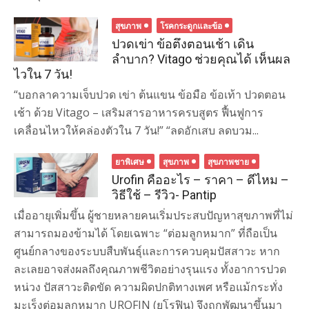
สุขภาพ
โรคกระดูกและข้อ
ปวดเข่า ข้อตึงตอนเช้า เดิน
ลำบาก? Vitago ช่วยคุณได้ เห็นผล
ไวใน 7 วัน!
“บอกลาความเจ็บปวด เข่า ต้นแขน ข้อมือ ข้อเท้า ปวดตอน
เช้า ด้วย Vitago – เสริมสารอาหารครบสูตร ฟื้นฟูการ
เคลื่อนไหวให้คล่องตัวใน 7 วัน!” “ลดอักเสบ ลดบวม...
ยาพิเศษ
สุขภาพ
สุขภาพชาย
Urofin คืออะไร – ราคา – ดีไหม –
วิธีใช้ – รีวิว- Pantip
เมื่ออายุเพิ่มขึ้น ผู้ชายหลายคนเริ่มประสบปัญหาสุขภาพที่ไม่
สามารถมองข้ามได้ โดยเฉพาะ “ต่อมลูกหมาก” ที่ถือเป็น
ศูนย์กลางของระบบสืบพันธุ์และการควบคุมปัสสาวะ หาก
ละเลยอาจส่งผลถึงคุณภาพชีวิตอย่างรุนแรง ทั้งอาการปวด
หน่วง ปัสสาวะติดขัด ความผิดปกติทางเพศ หรือแม้กระทั่ง
มะเร็งต่อมลูกหมาก UROFIN (ยูโรฟิน) จึงถูกพัฒนาขึ้นมา