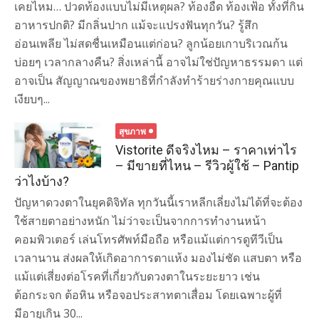
เคยไหม… ปวดท้องแบบไม่มีเหตุผล? ท้องอืด ท้องเฟ้อ ทั้งที่กิน
อาหารปกติ? มีกลิ่นปาก แม้จะแปรงฟันทุกวัน? รู้สึก
อ่อนเพลีย ไม่สดชื่นเหมือนแต่ก่อน? ลูกน้อยเกาบริเวณก้น
บ่อยๆ เวลากลางคืน? สิ่งเหล่านี้ อาจไม่ใช่ปัญหาธรรมดา แต่
อาจเป็น สัญญาณของพยาธิที่กำลังทำร้ายร่างกายคุณแบบ
เงียบๆ...
สุขภาพ
Vistorite ดีจริงไหม – ราคาเท่าไร
– มีขายที่ไหน – รีวิวผู้ใช้ – Pantip
ว่าไงบ้าง?
ปัญหาดวงตาในยุคดิจิทัล ทุกวันนี้เราหลีกเลี่ยงไม่ได้ที่จะต้อง
ใช้สายตาอย่างหนัก ไม่ว่าจะเป็นจากการทำงานหน้า
คอมพิวเตอร์ เล่นโทรศัพท์มือถือ หรือแม้แต่การดูทีวีเป็น
เวลานาน ส่งผลให้เกิดอาการตาแห้ง มองไม่ชัด แสบตา หรือ
แม้แต่เสี่ยงต่อโรคที่เกี่ยวกับดวงตาในระยะยาว เช่น
ต้อกระจก ต้อหิน หรือจอประสาทตาเสื่อม โดยเฉพาะผู้ที่
มีอายุเกิน 30...