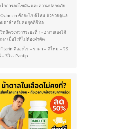
ลไกการลดไขมัน และความปลอดภัย
Oclarizin คืออะไร ดีไหม ตัวช่วยดูแล
ายตาสำหรับคนยุคดิจิทัล
ริดสีดวงทวารระยะที่ 1–2 หายเองได้
ม? เมื่อไรที่ไม่ต้องผ่าตัด
Fitarin คืออะไร – ราคา – ดีไหม – วิธี
้ – รีวิว- Pantip