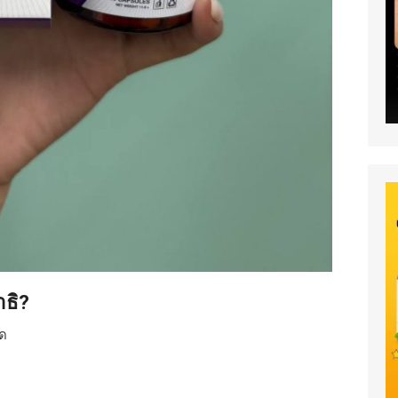
าธิ?
ยด