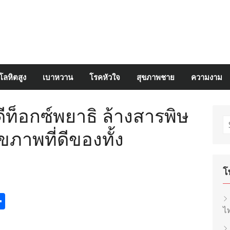
โลหิตสูง
เบาหวาน
โรคหัวใจ
สุขภาพชาย
ความงาม
ีท็อกซ์พยาธิ ล้างสารพิษ
S
ขภาพที่ดีของทั้ง
fo
โ
egram
inkedIn
Share
ไท