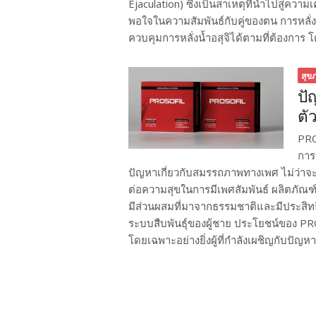
Ejaculation) ซึ่งเป็นสาเหตุที่นำไปสู่ควา
พอใจในความสัมพันธ์กับคู่ของตน การหลั่งเ
ควบคุมการหลั่งน้ำอสุจิได้ตามที่ต้องการ โด
สุข
ปั
ตั
PRO
การ
ปัญหาเกี่ยวกับสมรรถภาพทางเพศ ไม่ว่าจะเป็
ต่อความสุขในการมีเพศสัมพันธ์ ผลิตภัณฑ
มีส่วนผสมที่มาจากธรรมชาติและมีประสิท
ระบบสืบพันธุ์ของผู้ชาย ประโยชน์ของ 
โดยเฉพาะอย่างยิ่งผู้ที่กำลังเผชิญกับปัญห