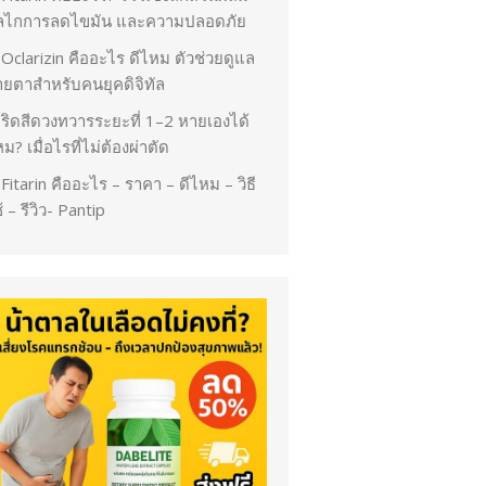
ลไกการลดไขมัน และความปลอดภัย
Oclarizin คืออะไร ดีไหม ตัวช่วยดูแล
ายตาสำหรับคนยุคดิจิทัล
ริดสีดวงทวารระยะที่ 1–2 หายเองได้
ม? เมื่อไรที่ไม่ต้องผ่าตัด
Fitarin คืออะไร – ราคา – ดีไหม – วิธี
้ – รีวิว- Pantip