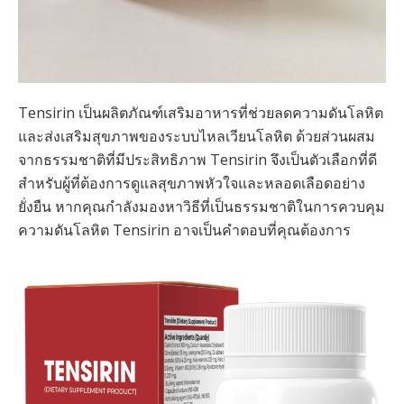
Tensirin เป็นผลิตภัณฑ์เสริมอาหารที่ช่วยลดความดันโลหิต
และส่งเสริมสุขภาพของระบบไหลเวียนโลหิต ด้วยส่วนผสม
จากธรรมชาติที่มีประสิทธิภาพ Tensirin จึงเป็นตัวเลือกที่ดี
สำหรับผู้ที่ต้องการดูแลสุขภาพหัวใจและหลอดเลือดอย่าง
ยั่งยืน หากคุณกำลังมองหาวิธีที่เป็นธรรมชาติในการควบคุม
ความดันโลหิต Tensirin อาจเป็นคำตอบที่คุณต้องการ