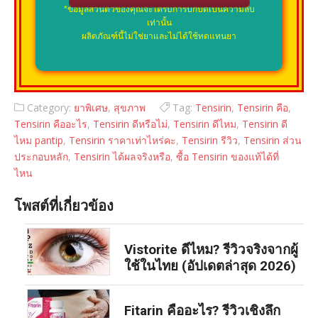
*ข้อมูลส่วนตัวของคุณจะได้รับการปกปิดเป็นความลับ
เท่านั้น
ผลิตภัณฑ์นี้ไม่ใช่ยาและไม่ได้ใช้ทดแทนยา
Category:
ยาพิเศษ
,
สุขภาพ
Tag:
Tensirin
,
Tensirin คือ
,
Tensirin คืออะไร
,
Tensirin ดีหรือไม่
,
Tensirin ดีไหม
,
Tensirin ดี
ไหม pantip
,
Tensirin ราคาเท่าไหร่คะ
,
Tensirin รีวิว
,
Tensirin ส่วน
ประกอบหลัก
,
Tensirin ได้ผลจริงหรือ
,
ซื้อ Tensirin ของแท้ได้ที่
ไหน
โพสต์ที่เกี่ยวข้อง
Vistorite ดีไหม? รีวิวจริงจากผู้
ใช้ในไทย (อัปเดตล่าสุด 2026)
Fitarin คืออะไร? รีวิวเชิงลึก