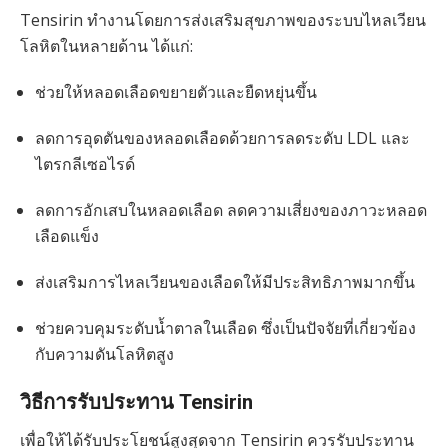
Tensirin ทำงานโดยการส่งเสริมสุขภาพของระบบไหลเวียน
โลหิตในหลายด้าน ได้แก่:
ช่วยให้หลอดเลือดขยายตัวและยืดหยุ่นขึ้น
ลดการอุดตันของหลอดเลือดด้วยการลดระดับ LDL และ
ไตรกลีเซอไรด์
ลดการอักเสบในหลอดเลือด ลดความเสี่ยงของภาวะหลอด
เลือดแข็ง
ส่งเสริมการไหลเวียนของเลือดให้มีประสิทธิภาพมากขึ้น
ช่วยควบคุมระดับน้ำตาลในเลือด ซึ่งเป็นปัจจัยที่เกี่ยวข้อง
กับความดันโลหิตสูง
วิธีการรับประทาน Tensirin
เพื่อให้ได้รับประโยชน์สูงสุดจาก Tensirin ควรรับประทาน