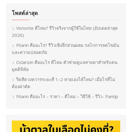
โพสต์ล่าสุด
Vistorite ดีไหม? รีวิวจริงจากผู้ใช้ในไทย (อัปเดตล่าสุด
2026)
Fitarin คืออะไร? รีวิวเชิงลึกส่วนผสม กลไกการลดไขมัน
และความปลอดภัย
Oclarizin คืออะไร ดีไหม ตัวช่วยดูแลสายตาสำหรับคน
ยุคดิจิทัล
ริดสีดวงทวารระยะที่ 1–2 หายเองได้ไหม? เมื่อไรที่ไม่
ต้องผ่าตัด
Fitarin คืออะไร – ราคา – ดีไหม – วิธีใช้ – รีวิว- Pantip