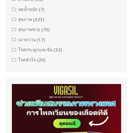
ลดน้ำหนัก
(7)
สุขภาพ
(323)
สุขภาพชาย
(70)
เบาหวาน
(17)
โรคกระดูกและข้อ
(32)
โรคหัวใจ
(20)