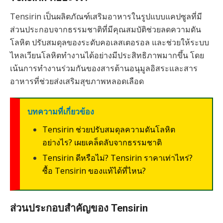
Tensirin เป็นผลิตภัณฑ์เสริมอาหารในรูปแบบแคปซูลที่มี
ส่วนประกอบจากธรรมชาติที่มีคุณสมบัติช่วยลดความดัน
โลหิต ปรับสมดุลของระดับคอเลสเตอรอล และช่วยให้ระบบ
ไหลเวียนโลหิตทำงานได้อย่างมีประสิทธิภาพมากขึ้น โดย
เน้นการทำงานร่วมกันของสารต้านอนุมูลอิสระและสาร
อาหารที่ช่วยส่งเสริมสุขภาพหลอดเลือด
บทความที่เกี่ยวข้อง
Tensirin ช่วยปรับสมดุลความดันโลหิต
อย่างไร? เผยเคล็ดลับจากธรรมชาติ
Tensirin ดีหรือไม่? Tensirin ราคาเท่าไหร่?
ซื้อ Tensirin ของแท้ได้ที่ไหน?
ส่วนประกอบสำคัญของ Tensirin