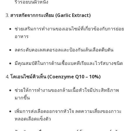
ริ้วรอยบนผิวหนัง
สารสกัดจากกระเทียม (Garlic Extract)
ช่วยเสริมการทำงานของเอนไซม์ที่เกี่ยวข้องกับการย่อย
อาหาร
ลดระดับคอเลสเตอรอลและป้องกันเส้นเลือดตีบตัน
มีคุณสมบัติในการต้านเชื้อแบคทีเรียและไวรัสบางชนิด
โคเอนไซม์คิวเท็น (Coenzyme Q10 – 10%)
ช่วยให้การทำงานของกล้ามเนื้อหัวใจมีประสิทธิภาพ
มากขึ้น
เพิ่มการส่งเลือดออกจากหัวใจ ลดความเสี่ยงของภาวะ
หลอดเลือดแข็งตัว