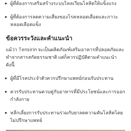
ผู้ที่ต้องการเสริมสร้างระบบไหลเวียนโลหิตให้แข็งแรง
ผู้ที่ต้องการลดความเสี่ยงของโรคหลอดเลือดและภาวะ
หลอดเลือดแข็ง
ข้อควรระวังและคำแนะนำ
แม้ว่า Tensirin จะเป็นผลิตภัณฑ์เสริมอาหารที่ปลอดภัยและ
ทำจากสารสกัดธรรมชาติ แต่ก็ควรปฏิบัติตามคำแนะนำ
ดังนี้:
ผู้ที่มีโรคประจำตัวควรปรึกษาแพทย์ก่อนรับประทาน
ควรรับประทานควบคู่กับอาหารที่มีประโยชน์และการออก
กำลังกาย
หลีกเลี่ยงการรับประทานร่วมกับยาลดความดันโลหิตโดย
ไม่ปรึกษาแพทย์