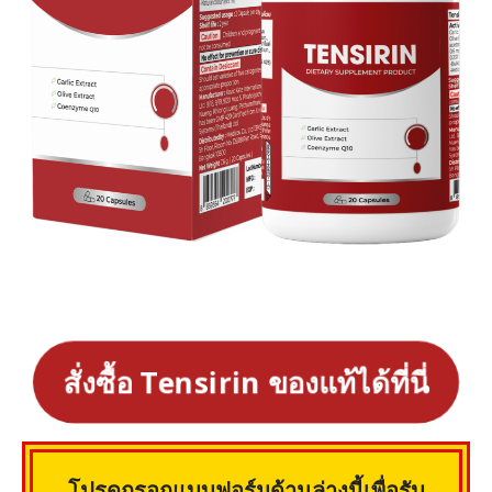
สั่งซื้อ Tensirin ของแท้ได้ที่นี่
โปรดกรอกแบบฟอร์มด้านล่างนี้เพื่อรับ