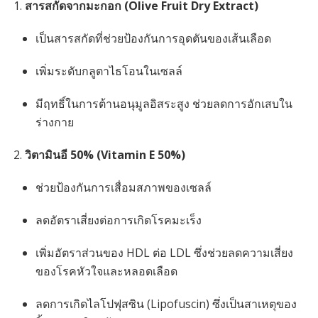
สารสกัดจากมะกอก (Olive Fruit Dry Extract)
เป็นสารสกัดที่ช่วยป้องกันการอุดตันของเส้นเลือด
เพิ่มระดับกลูตาไธโอนในเซลล์
มีฤทธิ์ในการต้านอนุมูลอิสระสูง ช่วยลดการอักเสบใน
ร่างกาย
วิตามินอี 50% (Vitamin E 50%)
ช่วยป้องกันการเสื่อมสภาพของเซลล์
ลดอัตราเสี่ยงต่อการเกิดโรคมะเร็ง
เพิ่มอัตราส่วนของ HDL ต่อ LDL ซึ่งช่วยลดความเสี่ยง
ของโรคหัวใจและหลอดเลือด
ลดการเกิดไลโปฟุสซิน (Lipofuscin) ซึ่งเป็นสาเหตุของ