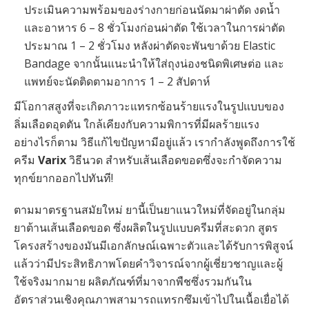
ประเมินความพร้อมของร่างกายก่อนนัดมาผ่าตัด งดน้ำ
และอาหาร 6 – 8 ชั่วโมงก่อนผ่าตัด ใช้เวลาในการผ่าตัด
ประมาณ 1 – 2 ชั่วโมง หลังผ่าตัดจะพันขาด้วย Elastic
Bandage จากนั้นแนะนำให้ใส่ถุงน่องชนิดพิเศษต่อ และ
แพทย์จะนัดติดตามอาการ 1 – 2 สัปดาห์
มีโอกาสสูงที่จะเกิดภาวะแทรกซ้อนร้ายแรงในรูปแบบของ
ลิ่มเลือดอุดตัน ใกล้เคียงกับความพิการที่มีผลร้ายแรง
อย่างไรก็ตาม วิธีแก้ไขปัญหามีอยู่แล้ว เรากำลังพูดถึงการใช้
ครีม
Varix
วิธีนวด สำหรับเส้นเลือดขอดซึ่งจะกำจัดความ
ทุกข์ยากออกไปทันที!
ตามมาตรฐานสมัยใหม่ ยานี้เป็นยาแนวใหม่ที่จัดอยู่ในกลุ่ม
ยาต้านเส้นเลือดขอด ซึ่งผลิตในรูปแบบครีมที่สะดวก สูตร
โครงสร้างของมันมีเอกลักษณ์เฉพาะตัวและได้รับการพิสูจน์
แล้วว่ามีประสิทธิภาพโดยคำวิจารณ์จากผู้เชี่ยวชาญและผู้
ใช้จริงมากมาย ผลิตภัณฑ์ที่มาจากพืชซึ่งรวมกันใน
อัตราส่วนเชิงคุณภาพสามารถแทรกซึมเข้าไปในเนื้อเยื่อได้