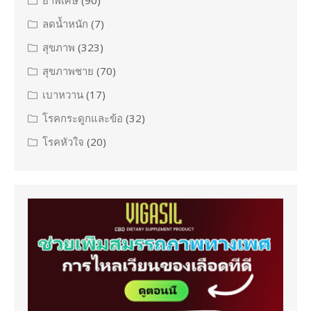
ยาพิเศษ
(90)
ลดน้ำหนัก
(7)
สุขภาพ
(323)
สุขภาพชาย
(70)
เบาหวาน
(17)
โรคกระดูกและข้อ
(32)
โรคหัวใจ
(20)