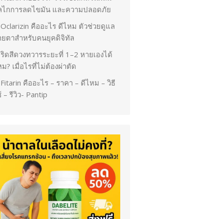
ลไกการลดไขมัน และความปลอดภัย
Oclarizin คืออะไร ดีไหม ตัวช่วยดูแล
ายตาสำหรับคนยุคดิจิทัล
ริดสีดวงทวารระยะที่ 1–2 หายเองได้
ม? เมื่อไรที่ไม่ต้องผ่าตัด
Fitarin คืออะไร – ราคา – ดีไหม – วิธี
้ – รีวิว- Pantip