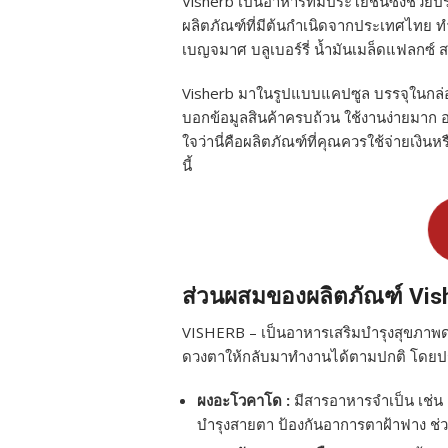
Visherb เป็นอาหารที่มีประโยชน์ซึ่งช่ว
ผลิตภัณฑ์ที่มีต้นกำเนิดจากประเทศไทย
เบญจมาศ บลูเบอร์รี่ น้ำมันเมล็ดแฟลกซ์ 
Visherb มาในรูปแบบแคปซูล บรรจุในกล่อ
บอกข้อมูลสินค้าครบถ้วน ใช้งานง่ายมาก อ
ใจว่านี่คือผลิตภัณฑ์ที่คุณควรใช้จ่ายเงิ
นี้
ส่วนผสมของผลิตภัณฑ์ Vis
VISHERB – เป็นอาหารเสริมบำรุงสุขภาพดว
ดวงตาให้กลับมาทำงานได้ตามปกติ โดย
ผงอะโวคาโด :
มีสารอาหารจำเป็น เช่น ล
บำรุงสายตา ป้องกันอาการตาฝ้าฟาง ช่