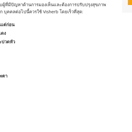
บผู้ที่มีปัญหาด้านการมองเห็นและต้องการปรับปรุงสุขภาพ
าก บุคคลต่อไปนี้ควรใช้ Visherb โดยเร็วที่สุด:
นแต่ก่อน
แดง
ละปวดหัว
าพตา