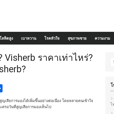
โลหิตสูง
เบาหวาน
โรคหัวใจ
สุขภาพชาย
ความงาม
่? Visherb ราคาเท่าไหร่?
S
isherb?
fo
โ
egram
inkedIn
Share
ญเสียการมองได้เพิ่มขึ้นอย่างต่อเนื่อง โดยหลายคนเข้าใจ
ไท
แค่รอวันที่สูญเสียการมองเห็นไป