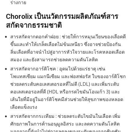
ร่างกาย
Chorolix เป็นนวัตกรรมผลิตภัณฑ์สาร
สกัดจากธรรมชาติ
สารสกัดจากดอกคำฝอย : ช่วยให้การหมุนเวียนของเลือดดี
ขึ้นและทำให้เกล็ดเลือดไม่ข้นเหนียว ซึ่งอาจช่วยป้องกัน
ลิ่มเลือดที่อาจนำไปสู่อาการหัวใจวายและโรคหลอดเลือด
สมอง และยังสามารถช่วยลดความดันโลหิต
สารสกัดจากอาร์ติโชค : อุดมไปด้วยแร่ธาตุ เช่น
โพแทสเซียม แมกนีเซียม และฟอสฟอรัส ใบของอาร์ติโชก
ช่วยลดระดับคอเลสเตอรอลที่ไม่ดี (LDL) และเพิ่มระดับ
คอเลสเตอรอลที่ดี (HDL หรือกรดไขมันโอเมก้า 3) และ
เส้นใยที่มีอยู่ในอาร์ติโชคมีส่วนช่วยให้สุขภาพของหลอด
เลือดแข็งแรง
สารสกัดจากกระเทียม : ช่วยลดระดับไขมันในเลือด เพิ่ม
ศักยภาพในการต้านอนุมูลอิสระ และลดความดันโลหิต
นอกจากนี้ยังนำไปสู่การลดลงของระดับของออกซิเดชัน