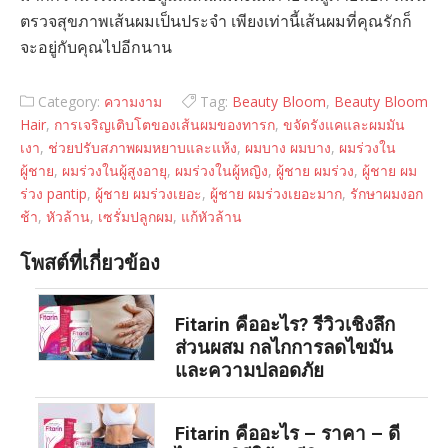
ตรวจสุขภาพเส้นผมเป็นประจำ เพียงเท่านี้เส้นผมที่คุณรักก็
จะอยู่กับคุณไปอีกนาน
Category:
ความงาม
Tag:
Beauty Bloom
,
Beauty Bloom
Hair
,
การเจริญเติบโตของเส้นผมของทารก
,
ขจัดรังแคและผมมัน
เงา
,
ช่วยปรับสภาพผมหยาบและแห้ง
,
ผมบาง ผมบาง
,
ผมร่วงใน
ผู้ชาย
,
ผมร่วงในผู้สูงอายุ
,
ผมร่วงในผู้หญิง
,
ผู้ชาย ผมร่วง
,
ผู้ชาย ผม
ร่วง pantip
,
ผู้ชาย ผมร่วงเยอะ
,
ผู้ชาย ผมร่วงเยอะมาก
,
รักษาผมงอก
ช้า
,
หัวล้าน
,
เซรั่มปลูกผม
,
แก้หัวล้าน
โพสต์ที่เกี่ยวข้อง
Fitarin คืออะไร? รีวิวเชิงลึก
ส่วนผสม กลไกการลดไขมัน
และความปลอดภัย
Fitarin คืออะไร – ราคา – ดี