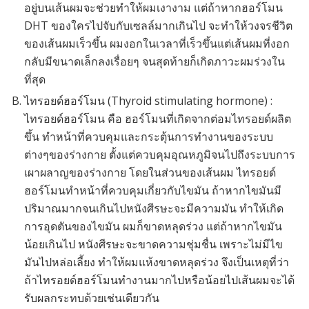
อยู่บนเส้นผมจะช่วยทำให้ผมเงางาม แต่ถ้าหากฮอร์โมน
DHT ของใครไปจับกับเซลล์มากเกินไป จะทำให้วงจรชีวิต
ของเส้นผมเร็วขึ้น ผมงอกในเวลาที่เร็วขึ้นแต่เส้นผมที่งอก
กลับมีขนาดเล็กลงเรื่อยๆ จนสุดท้ายก็เกิดภาวะผมร่วงใน
ที่สุด
ไทรอยด์ฮอร์โมน (Thyroid stimulating hormone) :
ไทรอยด์ฮอร์โมน คือ ฮอร์โมนที่เกิดจากต่อมไทรอยด์ผลิต
ขึ้น ทำหน้าที่ควบคุมและกระตุ้นการทำงานของระบบ
ต่างๆของร่างกาย ตั้งแต่ควบคุมอุณหภูมิจนไปถึงระบบการ
เผาผลาญของร่างกาย โดยในส่วนของเส้นผม ไทรอยด์
ฮอร์โมนทำหน้าที่ควบคุมเกี่ยวกับไขมัน ถ้าหากไขมันมี
ปริมาณมากจนเกินไปหนังศีรษะจะมีความมัน ทำให้เกิด
การอุดตันของไขมัน ผมก็ขาดหลุดร่วง แต่ถ้าหากไขมัน
น้อยเกินไป หนังศีรษะจะขาดความชุ่มชื่น เพราะไม่มีไข
มันไปหล่อเลี้ยง ทำให้ผมแห้งขาดหลุดร่วง จึงเป็นเหตุที่ว่า
ถ้าไทรอยด์ฮอร์โมนทำงานมากไปหรือน้อยไปเส้นผมจะได้
รับผลกระทบด้วยเช่นเดียวกัน