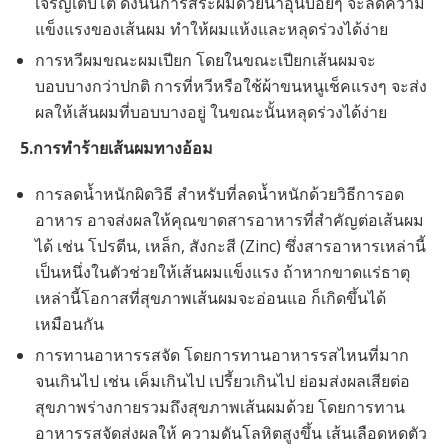
เจริญเติบโต ดังนั้นการสระผมด้วยน้ำอุ่นบ่อยๆ จะลดความ
แข็งแรงของเส้นผม ทำให้ผมแห้งและหลุดร่วงได้ง่าย
การหวีผมขณะผมเปียก โดยในขณะเปียกเส้นผมจะ
บอบบางกว่าปกติ การที่หวีหรือใช้ผ้าขนหนูเช็คแรงๆ จะส่ง
ผลให้เส้นผมที่บอบบางอยู่ ในขณะนั้นหลุดร่วงได้ง่าย
5.การทำร้ายเส้นผมทางอ้อม
การลดน้ำหนักผิดวิธี สำหรับที่ลดน้ำหนักด้วยวิธีการอด
อาหาร อาจส่งผลให้คุณขาดสารอาหารที่สำคัญต่อเส้นผม
ได้ เช่น โปรตีน, เหล็ก, สังกะสี (Zinc) ซึ่งสารอาหารเหล่านี้
เป็นหนึ่งในตัวช่วยให้เส้นผมแข็งแรง ถ้าหากขาดแร่ธาตุ
เหล่านี้โอกาสที่สุขภาพเส้นผมจะอ่อนแอ ก็เกิดขึ้นได้
เหมือนกัน
การทานอาหารรสจัด โดยการทานอาหารรสไหนที่มาก
จนเกินไป เช่น เค็มเกินไป เปรี้ยวเกินไป ย่อมส่งผลเสียต่อ
สุขภาพร่างกายรวมถึงสุขภาพเส้นผมด้วย โดยการทาน
อาหารรสจัดส่งผลให้ ความดันโลหิตสูงขึ้น เส้นเลือดหดตัว