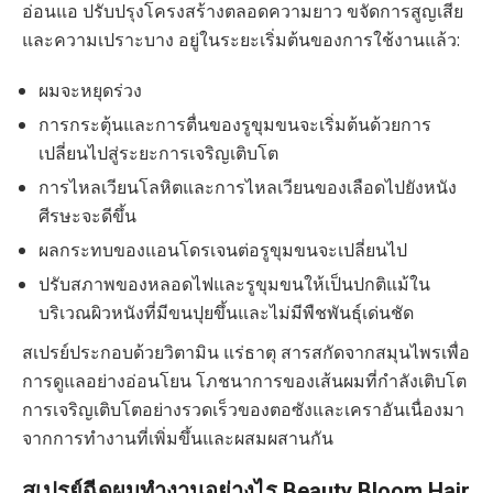
อ่อนแอ ปรับปรุงโครงสร้างตลอดความยาว ขจัดการสูญเสีย
และความเปราะบาง อยู่ในระยะเริ่มต้นของการใช้งานแล้ว:
ผมจะหยุดร่วง
การกระตุ้นและการตื่นของรูขุมขนจะเริ่มต้นด้วยการ
เปลี่ยนไปสู่ระยะการเจริญเติบโต
การไหลเวียนโลหิตและการไหลเวียนของเลือดไปยังหนัง
ศีรษะจะดีขึ้น
ผลกระทบของแอนโดรเจนต่อรูขุมขนจะเปลี่ยนไป
ปรับสภาพของหลอดไฟและรูขุมขนให้เป็นปกติแม้ใน
บริเวณผิวหนังที่มีขนปุยขึ้นและไม่มีพืชพันธุ์เด่นชัด
สเปรย์ประกอบด้วยวิตามิน แร่ธาตุ สารสกัดจากสมุนไพรเพื่อ
การดูแลอย่างอ่อนโยน โภชนาการของเส้นผมที่กำลังเติบโต
การเจริญเติบโตอย่างรวดเร็วของตอซังและเคราอันเนื่องมา
จากการทำงานที่เพิ่มขึ้นและผสมผสานกัน
สเปรย์ฉีดผมทำงานอย่างไร Beauty Bloom Hair