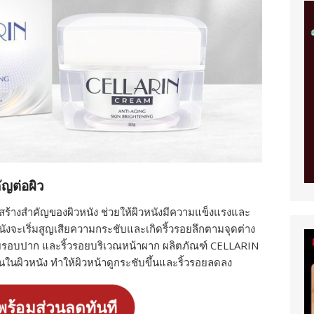
ญต่อผิว
สร้างสำคัญของผิวหนัง ช่วยให้ผิวหนังมีความแข็งแรงและ
นังจะเริ่มสูญเสียความกระชับและเกิดริ้วรอยลึกตามจุดต่าง
รอยรอบปาก และริ้วรอยบริเวณหน้าผาก ผลิตภัณฑ์ CELLARIN
ในผิวหนัง ทำให้ผิวหน้าดูกระชับขึ้นและริ้วรอยลดลง
อพร้อมส่วนลดทันที