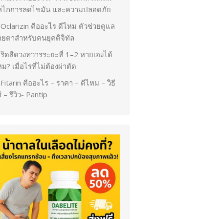
ลไกการลดไขมัน และความปลอดภัย
Oclarizin คืออะไร ดีไหม ตัวช่วยดูแล
ายตาสำหรับคนยุคดิจิทัล
ริดสีดวงทวารระยะที่ 1–2 หายเองได้
ม? เมื่อไรที่ไม่ต้องผ่าตัด
Fitarin คืออะไร – ราคา – ดีไหม – วิธี
้ – รีวิว- Pantip