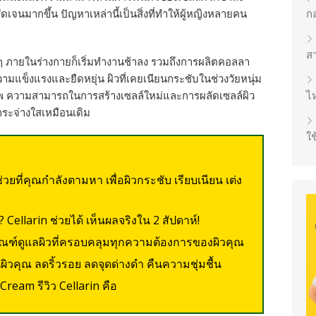
ชัดเจนมากขึ้น ปัญหาเหล่านี้เป็นสิ่งที่ทำให้ผู้หญิงหลายคน
ก
ส
 ๆ ภายในร่างกายก็เริ่มทำงานช้าลง รวมถึงการผลิตคอลลา
วามแข็งแรงและยืดหยุ่น ผิวที่เคยเนียนกระชับในช่วงวัยหนุ่ม
พ ความสามารถในการสร้างเซลล์ใหม่และการผลัดเซลล์ผิว
ไห
่กระจ่างใสเหมือนเดิม
ใช
่วยที่คุณกำลังตามหา เพื่อผิวกระชับ เรียบเนียน เต่ง
? Cellarin ช่วยได้ เห็นผลจริงใน 2 สัปดาห์!
ัณฑ์ดูแลผิวที่ครอบคลุมทุกความต้องการของผิวคุณ
ยนผิวคุณ ลดริ้วรอย ลดจุดด่างดำ คืนความชุ่มชื้น
Cream รีวิว Cellarin คือ