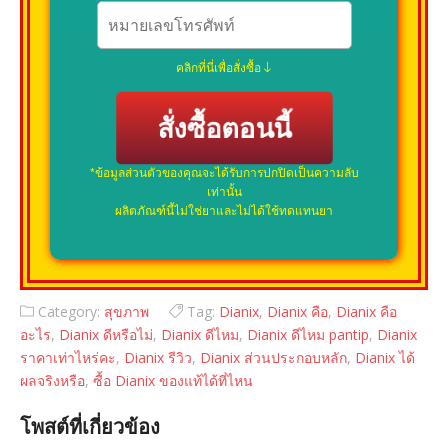
คลิกที่นี่เพื่อสั่งซื้อ
สั่งซื้อตอนนี้
*ข้อมูลส่วนตัวของคุณจะได้รับการปกปิดเป็นความลับ
เท่านั้น
ผลิตภัณฑ์นี้ไม่ใช่ยาและไม่ได้ใช้ทดแทนยา
Category:
สุขภาพ
Tag:
Dianix
,
Dianix คือ
,
Dianix คือ
อะไร
,
Dianix ดีหรือไม่
,
Dianix ดีไหม
,
Dianix ดีไหม pantip
,
Dianix
ราคาเท่าไหร่คะ
,
Dianix รีวิว
,
Dianix ส่วนประกอบหลัก
,
Dianix ได้
ผลจริงหรือ
,
ซื้อ Dianix ของแท้ได้ที่ไหน
โพสต์ที่เกี่ยวข้อง