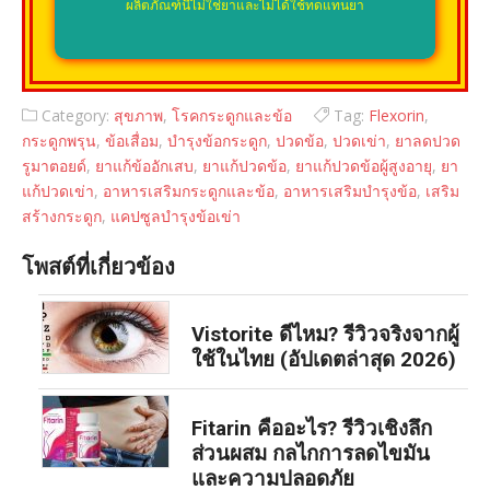
ผลิตภัณฑ์นี้ไม่ใช่ยาและไม่ได้ใช้ทดแทนยา
Category:
สุขภาพ
,
โรคกระดูกและข้อ
Tag:
Flexorin
,
กระดูกพรุน
,
ข้อเสื่อม
,
บำรุงข้อกระดูก
,
ปวดข้อ
,
ปวดเข่า
,
ยาลดปวด
รูมาตอยด์
,
ยาแก้ข้ออักเสบ
,
ยาแก้ปวดข้อ
,
ยาแก้ปวดข้อผู้สูงอายุ
,
ยา
แก้ปวดเข่า
,
อาหารเสริมกระดูกและข้อ
,
อาหารเสริมบำรุงข้อ
,
เสริม
สร้างกระดูก
,
แคปซูลบำรุงข้อเข่า
โพสต์ที่เกี่ยวข้อง
Vistorite ดีไหม? รีวิวจริงจากผู้
ใช้ในไทย (อัปเดตล่าสุด 2026)
Fitarin คืออะไร? รีวิวเชิงลึก
ส่วนผสม กลไกการลดไขมัน
และความปลอดภัย