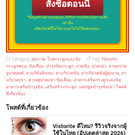
สั่งซื้อตอนนี้
*ข้อมูลส่วนตัวของคุณจะได้รับการปกปิดเป็นความลับ
เท่านั้น
ผลิตภัณฑ์นี้ไม่ใช่ยาและไม่ได้ใช้ทดแทนยา
Category:
สุขภาพ
,
โรคกระดูกและข้อ
Tag:
Flexorin
,
กระดูกพรุน
,
ข้อเสื่อม
,
บำรุงข้อกระดูก
,
ปวดข้อ
,
ปวดเข่า
,
ยาลดปวด
รูมาตอยด์
,
ยาแก้ข้ออักเสบ
,
ยาแก้ปวดข้อ
,
ยาแก้ปวดข้อผู้สูงอายุ
,
ยา
แก้ปวดเข่า
,
สาเหตุปวดเข่า ข้อเสื่อม
,
อาหารเสริมกระดูกและข้อ
,
อาหารเสริมบำรุงข้อ
,
เสริมสร้างกระดูก
,
แคปซูลบำรุงข้อเข่า โพสต์
ที่เกี่ยวข้อง
โพสต์ที่เกี่ยวข้อง
Vistorite ดีไหม? รีวิวจริงจากผู้
ใช้ในไทย (อัปเดตล่าสุด 2026)