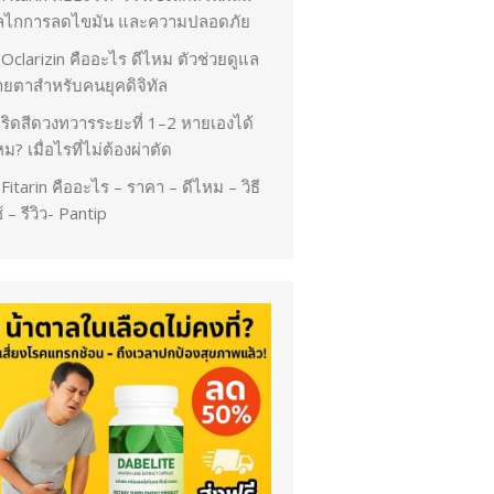
ลไกการลดไขมัน และความปลอดภัย
Oclarizin คืออะไร ดีไหม ตัวช่วยดูแล
ายตาสำหรับคนยุคดิจิทัล
ริดสีดวงทวารระยะที่ 1–2 หายเองได้
ม? เมื่อไรที่ไม่ต้องผ่าตัด
Fitarin คืออะไร – ราคา – ดีไหม – วิธี
้ – รีวิว- Pantip