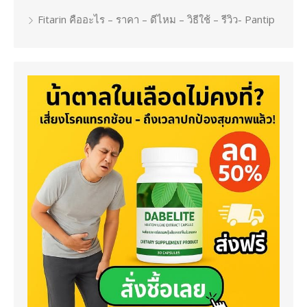
Fitarin คืออะไร – ราคา – ดีไหม – วิธีใช้ – รีวิว- Pantip