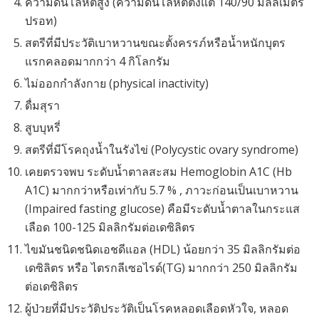
ความดันโลหิตสูง (ความดันโลหิตตั้งแต่ 140/90 มิลลิเมตร
ปรอท)
สตรีที่มีประวัติเบาหวานขณะตั้งครรภ์หรือน้ำหนักบุตร
แรกคลอดมากกว่า 4 กิโลกรัม
ไม่ออกกำลังกาย (physical inactivity)
ดื่มสุรา
สูบบุหรี่
สตรีที่มีโรคถุงน้ำในรังไข่ (Polycystic ovary syndrome)
เคยตรวจพบ ระดับน้ำตาลสะสม Hemoglobin A1C (Hb
A1C) มากกว่าหรือเท่ากับ 5.7 % , ภาวะก่อนเป็นเบาหวาน
(Impaired fasting glucose) คือมีระดับน้ำตาลในกระแส
เลือด 100-125 มิลลิกรัมต่อเดซิลิตร
ไขมันชนิดชนิดเอชดีแอล (HDL) น้อยกว่า 35 มิลลิกรัมต่อ
เดซิลิตร หรือ ไตรกลีเซอไรด์(TG) มากกว่า 250 มิลลิกรัม
ต่อเดซิลิตร
ผู้ป่วยที่มีประวัติประวัติเป็นโรคหลอดเลือดหัวใจ, หลอด