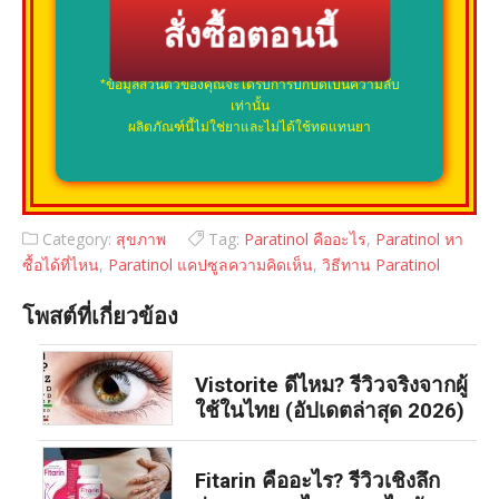
สั่งซื้อตอนนี้
*ข้อมูลส่วนตัวของคุณจะได้รับการปกปิดเป็นความลับ
เท่านั้น
ผลิตภัณฑ์นี้ไม่ใช่ยาและไม่ได้ใช้ทดแทนยา
Category:
สุขภาพ
Tag:
Paratinol คืออะไร
,
Paratinol หา
ซื้อได้ที่ไหน
,
Paratinol แคปซูลความคิดเห็น
,
วิธีทาน Paratinol
โพสต์ที่เกี่ยวข้อง
Vistorite ดีไหม? รีวิวจริงจากผู้
ใช้ในไทย (อัปเดตล่าสุด 2026)
Fitarin คืออะไร? รีวิวเชิงลึก