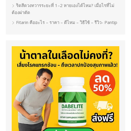
ริดสีดวงทวารระยะที่ 1–2 หายเองได้ไหม? เมื่อไรที่ไม่
ต้องผ่าตัด
Fitarin คืออะไร – ราคา – ดีไหม – วิธีใช้ – รีวิว- Pantip